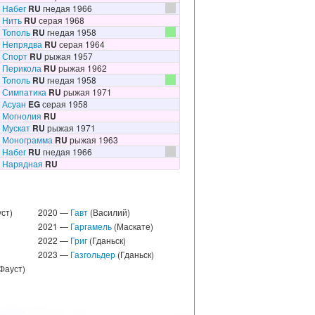
Набег
RU
гнедая 1966
Нить
RU
серая 1968
Тополь
RU
гнедая 1958
Непрядва
RU
серая 1964
Спорт
RU
рыжая 1957
Перикола
RU
рыжая 1962
Тополь
RU
гнедая 1958
Симпатика
RU
рыжая 1971
Асуан
EG
серая 1958
Могнолия
RU
Мускат
RU
рыжая 1971
Монограмма
RU
рыжая 1963
Набег
RU
гнедая 1966
Нарядная
RU
ст)
2020 —
Гавт
(Василий)
2021 —
Гаргамель
(Маскате)
2022 —
Григ
(Гданьск)
2023 —
Газгольдер
(Гданьск)
Фауст)