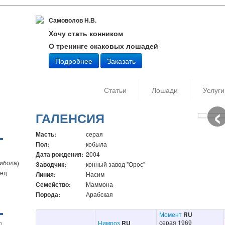
Самоволов Н.В.
Хочу стать конником
О тренинге скаковых лошадей
Подробнее
Заказать
Статьи
Лошади
Услуги
‹
Дата съ
Автор: 
ГАЛЕНСИЯ
Масть:
серая
Пол:
кобыла
Дата рождения:
2004
Сибола)
Заводчик:
конный завод "Орос"
бец
Линия:
Насим
Семейство:
Маммона
Порода:
Арабская
Момент
RU
серая 1969
Нимроз
RU