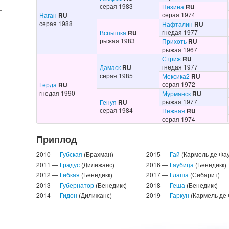
серая 1983
Низина
RU
серая 1974
Наган
RU
серая 1988
Нафталин
RU
гнедая 1977
Вспышка
RU
рыжая 1983
Прихоть
RU
рыжая 1967
Стриж
RU
гнедая 1977
Дамаск
RU
серая 1985
Мексика2
RU
серая 1972
Герда
RU
гнедая 1990
Мурманск
RU
рыжая 1977
Генуя
RU
серая 1984
Нежная
RU
серая 1974
Приплод
2010 —
Губская
(Брахман)
2015 —
Гай
(Кармель де Фау
2011 —
Градус
(Дилижанс)
2016 —
Гаубица
(Бенедикк)
2012 —
Гибкая
(Бенедикк)
2017 —
Глаша
(Сибарит)
2013 —
Губернатор
(Бенедикк)
2018 —
Геша
(Бенедикк)
2014 —
Гидон
(Дилижанс)
2019 —
Гаркун
(Кармель де 