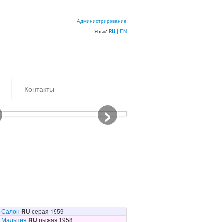
Администрирование
Язык:
|
EN
RU
Контакты
›
емки: 23.07.2020
к/з Самоволов
Салон
RU
серая 1959
Мальпия
RU
рыжая 1958