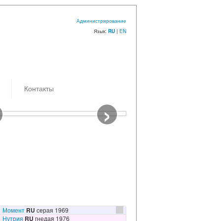
Администрирование
Язык:
|
EN
RU
Контакты
›
емки: 06.08.2025
к/з Самоволов
Момент
RU
серая 1969
Нутрия
RU
гнедая 1976