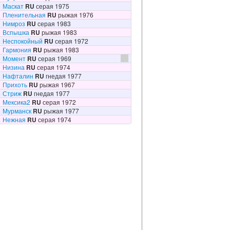
Маскат
RU
серая 1975
Пленительная
RU
рыжая 1976
Нимроз
RU
серая 1983
Вспышка
RU
рыжая 1983
Неспокойный
RU
серая 1972
Гармония
RU
рыжая 1983
Момент
RU
серая 1969
Низина
RU
серая 1974
Нафталин
RU
гнедая 1977
Прихоть
RU
рыжая 1967
Стриж
RU
гнедая 1977
Мексика2
RU
серая 1972
Мурманск
RU
рыжая 1977
Нежная
RU
серая 1974