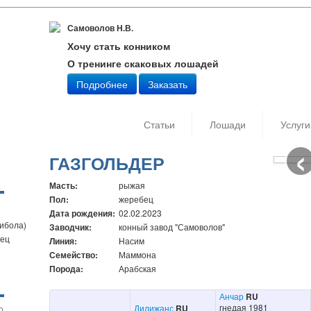
Самоволов Н.В.
Хочу стать конником
О тренинге скаковых лошадей
Подробнее
Заказать
Статьи
Лошади
Услуги
‹
Дата съ
Автор: 
ГАЗГОЛЬДЕР
Масть:
рыжая
Пол:
жеребец
Дата рождения:
02.02.2023
Сибола)
Заводчик:
конный завод "Самоволов"
бец
Линия:
Насим
Семейство:
Маммона
Порода:
Арабская
Анчар
RU
гнедая 1981
Дилижанс
RU