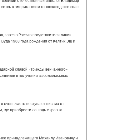
а» великий отечественный ипполог Владимир
ветвь в американском коннозаводстве спас
в, завез в Россию представителя линии
 Вуда 1968 года рождения от Келтик Эш и
гендарной славой «трижды венчанного»
конников в получении высококлассных
то очень часто поступают письма от
м, где приобрести лошадь с кровью
ранее принадлежащего Михаилу Ивановичу и