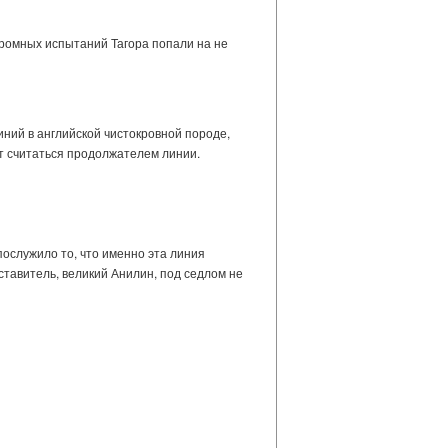
подромных испытаний Тагора попали на не
ний в английской чистокровной породе,
ет считаться продолжателем линии.
послужило то, что именно эта линия
тавитель, великий Анилин, под седлом не