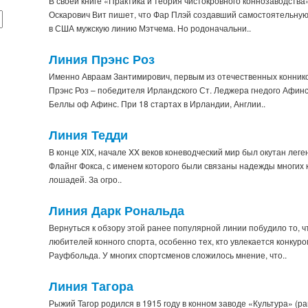
В своей книге «Практика и теория чистокровного коннозаводств
Оскарович Вит пишет, что Фар Плэй создавший самостоятельную 
в США мужскую линию Мэтчема. Но родоначальни..
Линия Прэнс Роз
Именно Авраам Зантимирович, первым из отечественных коннико
Прэнс Роз – победителя Ирландского Ст. Леджера гнедого Афинс
Беллы оф Афинс. При 18 стартах в Ирландии, Англии..
Линия Тедди
В конце XIX, начале XX веков коневодческий мир был окутан ле
Флайнг Фокса, с именем которого были связаны надежды многих 
лошадей. За огро..
Линия Дарк Рональда
Вернуться к обзору этой ранее популярной линии побудило то, ч
любителей конного спорта, особенно тех, кто увлекается конкуро
Рауфбольда. У многих спортсменов сложилось мнение, что..
Линия Тагора
Рыжий Тагор родился в 1915 году в конном заводе «Культура» (