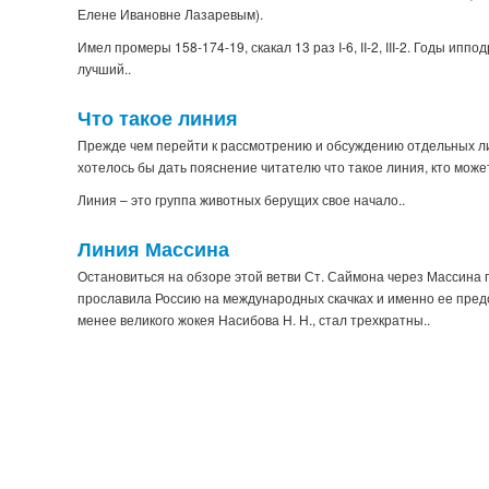
Елене Ивановне Лазаревым).
Имел промеры 158-174-19, скакал 13 раз I-6, II-2, III-2. Годы ип
лучший..
Что такое линия
Прежде чем перейти к рассмотрению и обсуждению отдельных ли
хотелось бы дать пояснение читателю что такое линия, кто мож
Линия – это группа животных берущих свое начало..
Линия Массина
Остановиться на обзоре этой ветви Ст. Саймона через Массина 
прославила Россию на международных скачках и именно ее предс
менее великого жокея Насибова Н. Н., стал трехкратны..