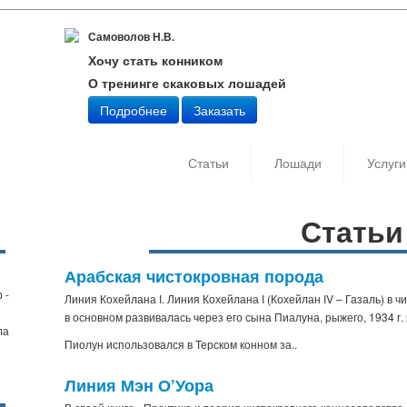
Самоволов Н.В.
Хочу стать конником
О тренинге скаковых лошадей
Подробнее
Заказать
Статьи
Лошади
Услуги
Статьи
Арабская чистокровная порода
 -
Линия Кохейлана I. Линия Кохейлана I (Кохейлан IV – Газаль) в
в основном развивалась через его сына Пиалуна, рыжего, 1934 г.
ла
Пиолун использовался в Терском конном за..
Линия Мэн О’Уора