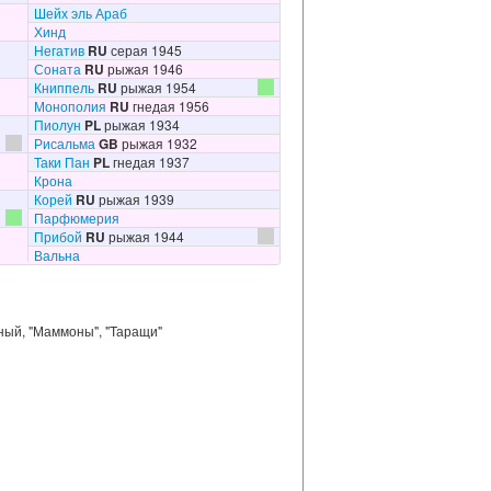
Шейх эль Араб
Хинд
Негатив
RU
серая 1945
Соната
RU
рыжая 1946
Книппель
RU
рыжая 1954
Монополия
RU
гнедая 1956
Пиолун
PL
рыжая 1934
Рисальма
GB
рыжая 1932
Таки Пан
PL
гнедая 1937
Крона
Корей
RU
рыжая 1939
Парфюмерия
Прибой
RU
рыжая 1944
Вальна
обный, "Маммоны", "Таращи"