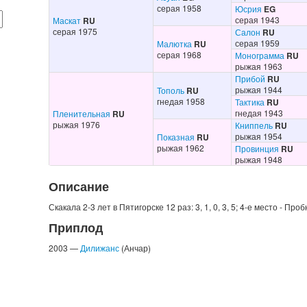
серая 1958
Юсрия
EG
серая 1943
Маскат
RU
серая 1975
Салон
RU
серая 1959
Малютка
RU
серая 1968
Монограмма
RU
рыжая 1963
Прибой
RU
рыжая 1944
Тополь
RU
гнедая 1958
Тактика
RU
гнедая 1943
Пленительная
RU
рыжая 1976
Книппель
RU
рыжая 1954
Показная
RU
рыжая 1962
Провинция
RU
рыжая 1948
Описание
Скакала 2-3 лет в Пятигорске 12 раз: 3, 1, 0, 3, 5; 4-е место - Пр
Приплод
2003 —
Дилижанс
(Анчар)