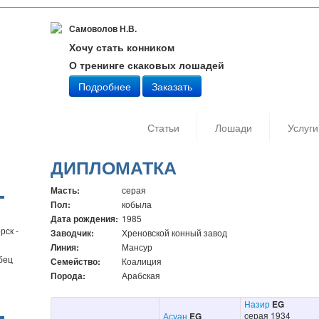
Самоволов Н.В.
Хочу стать конником
О тренинге скаковых лошадей
Подробнее
Заказать
Статьи
Лошади
Услуги
ДИПЛОМАТКА
Масть:
серая
Пол:
кобыла
Дата рождения:
1985
рск -
Заводчик:
Хреновской конный завод
Линия:
Мансур
бец
Семейство:
Коалиция
Порода:
Арабская
Назир
EG
серая 1934
Асуан
EG