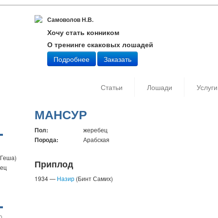
Самоволов Н.В.
Хочу стать конником
О тренинге скаковых лошадей
Подробнее
Заказать
Статьи
Лошади
Услуги
МАНСУР
Пол:
жеребец
Порода:
Арабская
 Геша)
Приплод
бец
1934 —
Назир
(Бинт Самих)