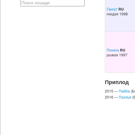
Гангут
RU
гнедая 1998
Понега
RU
рыжая 1997
Приплод
2015 —
Пайба
(Б
2016 —
Паэлья
(