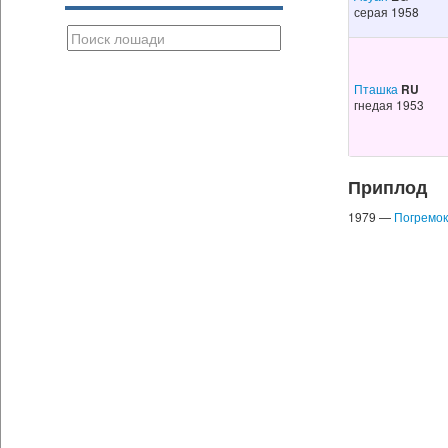
серая 1958
Пташка
RU
гнедая 1953
Приплод
1979 —
Погремок