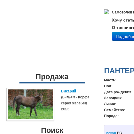
Самоволов 
Хочу стат
О тренинг
Подробн
ПАНТЕ
Продажа
Масть:
Пол:
Викарий
Дата рождения:
(Вильям - Корфа)
Заводчик:
серая жеребец
Линия:
2025
Семейство:
Порода:
Поиск
Асуан
EG