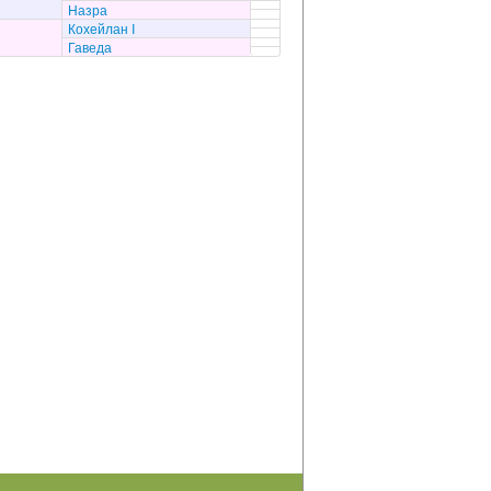
Назра
Кохейлан I
Гаведа