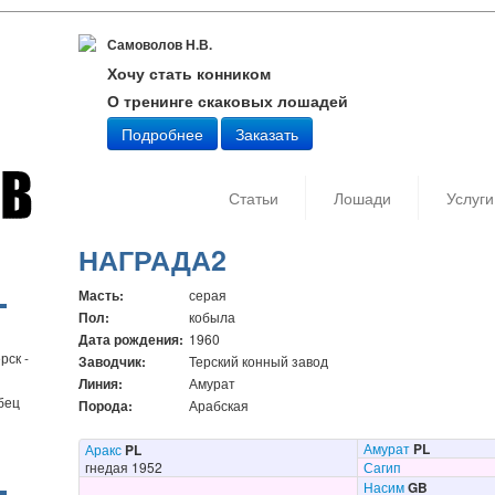
Самоволов Н.В.
Хочу стать конником
О тренинге скаковых лошадей
Подробнее
Заказать
Статьи
Лошади
Услуги
НАГРАДА2
Масть:
серая
Пол:
кобыла
Дата рождения:
1960
рск -
Заводчик:
Терский конный завод
Линия:
Амурат
бец
Порода:
Арабская
Амурат
PL
Аракс
PL
гнедая 1952
Сагип
Насим
GB