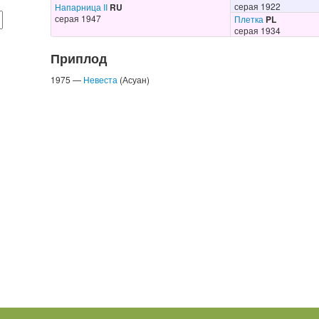
серая 1922
Напарница II
RU
серая 1947
Плетка
PL
серая 1934
Приплод
1975 —
Невеста
(Асуан)