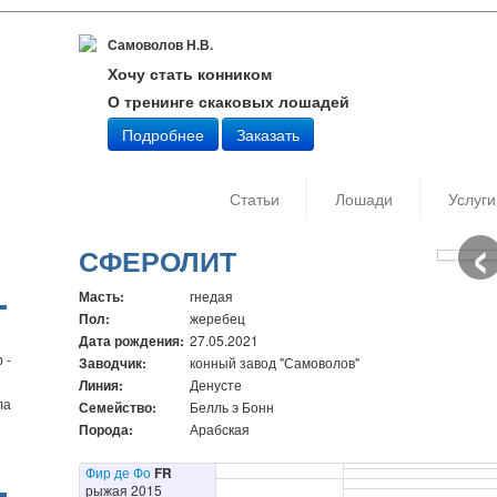
Самоволов Н.В.
Хочу стать конником
О тренинге скаковых лошадей
Подробнее
Заказать
Статьи
Лошади
Услуги
‹
Дата съ
Автор: 
СФЕРОЛИТ
Масть:
гнедая
Пол:
жеребец
Дата рождения:
27.05.2021
 -
Заводчик:
конный завод "Самоволов"
Линия:
Денусте
ла
Семейство:
Белль э Бонн
Порода:
Арабская
Фир де Фо
FR
рыжая 2015