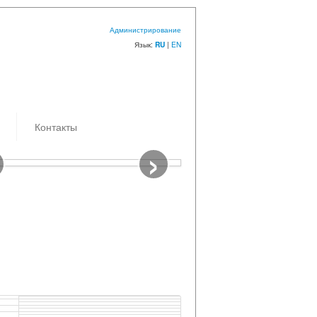
Администрирование
Язык:
|
EN
RU
Контакты
›
емки: 10.09.2024
к/з Самоволов