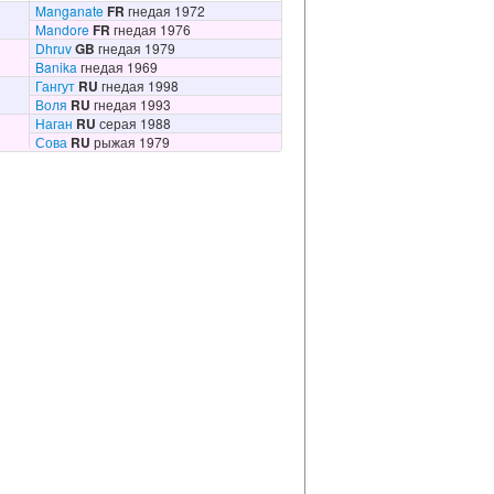
Manganate
FR
гнедая 1972
Mandore
FR
гнедая 1976
Dhruv
GB
гнедая 1979
Banika
гнедая 1969
Гангут
RU
гнедая 1998
Воля
RU
гнедая 1993
Наган
RU
серая 1988
Сова
RU
рыжая 1979