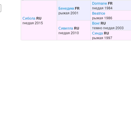
Dormane
FR
гнедая 1984
Бенедикк
FR
рыжая 2001
Beatrice
рыжая 1986
Сибола
RU
гнедая 2015
Вонг
RU
темно гнедая 2003
Сивилла
RU
гнедая 2010
Синда
RU
рыжая 1997