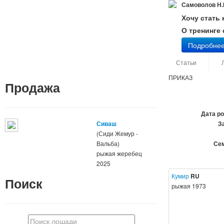
Самоволов Н.
Хочу стать
О тренинге
Подробне
Статьи
ПРИКАЗ
Продажа
Дата р
Сиваш
З
(Сиди Жемур -
Вальба)
Сем
рыжая жеребец
2025
Кумир
RU
Поиск
рыжая 1973