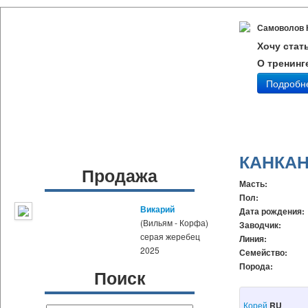
Самоволов 
Хочу стат
О тренинг
Подробн
КАНКА
Продажа
Масть:
Пол:
Викарий
Дата рождения:
(Вильям - Корфа)
Заводчик:
серая жеребец
Линия:
2025
Семейство:
Порода:
Поиск
Корей
RU