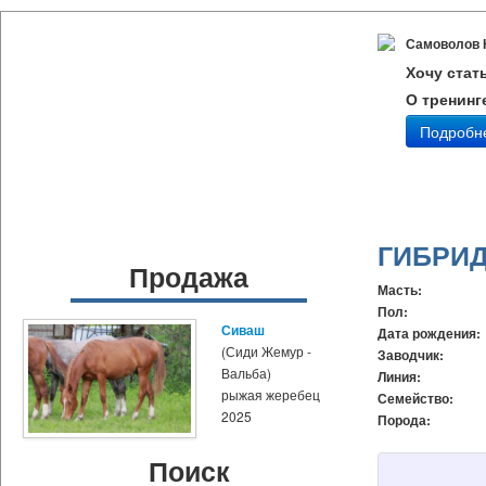
Самоволов 
Хочу стат
О тренинг
Подробн
ГИБРИ
Продажа
Масть:
Пол:
Сиваш
Дата рождения:
(Сиди Жемур -
Заводчик:
Вальба)
Линия:
рыжая жеребец
Семейство:
2025
Порода:
Поиск