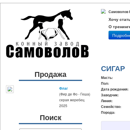
Самоволов 
Хочу стат
О тренинг
Подробн
СИГАР
Продажа
Масть:
Пол:
Флаг
Дата рождения:
(Фир де Фо - Геша)
Заводчик:
серая жеребец
Линия:
2025
Семейство:
Порода:
Поиск