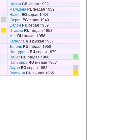
Насим
GB
серая 1922
Маммона
PL
гнедая 1939
Назир
EG
серая 1934
Юсрия
EG
серая 1943
Салон
RU
серая 1959
Пташка
RU
гнедая 1953
Мак
RU
рыжая 1956
Капелла
RU
рыжая 1957
Тополь
RU
гнедая 1958
Настурция
RU
серая 1970
Набег
RU
гнедая 1966
Пальмира
RU
гнедая 1967
Асуан
EG
серая 1958
Пустыня
RU
рыжая 1965