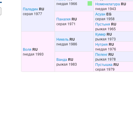
гнедая 1966
Номенклатура
RU
гнедая 1943
Паладин
RU
серая 1977
Асуан
EG
серая 1958
Панагия
RU
серая 1971
Пустыня
RU
рыжая 1965
Кумир
RU
рыжая 1973
Никель
RU
гнедая 1986
Нутрия
RU
гнедая 1976
Воля
RU
гнедая 1993
Пеленг
RU
рыжая 1978
Ванда
RU
рыжая 1983
Пустышка
RU
серая 1979