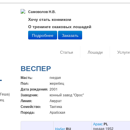
Самоволов Н.В.
Хочу стать конником
О тренинге скаковых лошадей
Подробнее
Заказать
Статьи
Лошади
Услуги
ВЕСПЕР
Масть:
гнедая
Пол:
жеребец
Дата рождения:
2001
 Геша)
Заводчик:
конный завод "Орос"
бец
Линия:
Амурат
Семейство:
Тактика
Порода:
Арабская
Аракс
PL
гнедая 1952
Набег
RU