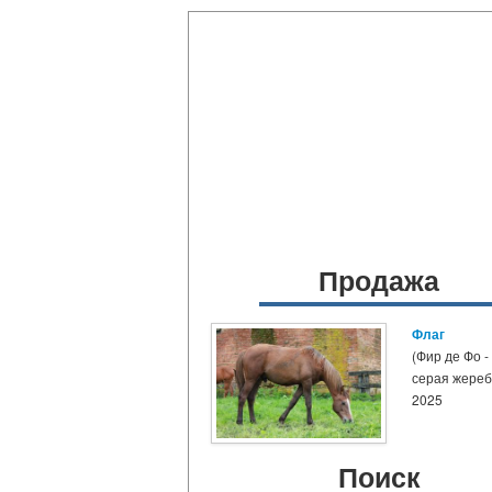
Продажа
Флаг
(Фир де Фо -
серая жере
2025
Поиск