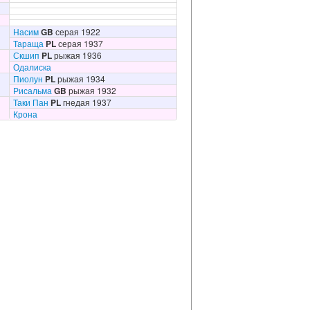
Насим
GB
серая 1922
Тараща
PL
серая 1937
Скшип
PL
рыжая 1936
Одалиска
Пиолун
PL
рыжая 1934
Рисальма
GB
рыжая 1932
Таки Пан
PL
гнедая 1937
Крона