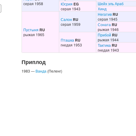
серая 1958
Шейх эль Араб
Юсрия
EG
серая 1943
Хинд
Негатив
RU
серая 1945
Салон
RU
серая 1959
Соната
RU
рыжая 1946
Пустыня
RU
рыжая 1965
Прибой
RU
рыжая 1944
Пташка
RU
гнедая 1953
Тактика
RU
гнедая 1943
Приплод
1983 —
Ванда
(Пеленг)