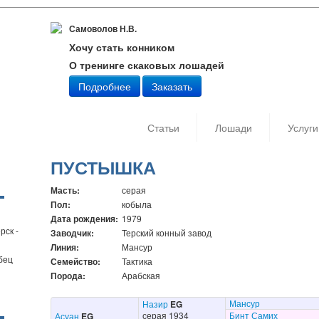
Самоволов Н.В.
Хочу стать конником
О тренинге скаковых лошадей
Подробнее
Заказать
Статьи
Лошади
Услуги
ПУСТЫШКА
Масть:
серая
Пол:
кобыла
Дата рождения:
1979
рск -
Заводчик:
Терский конный завод
Линия:
Мансур
бец
Семейство:
Тактика
Порода:
Арабская
Мансур
Назир
EG
серая 1934
Бинт Самих
Асуан
EG