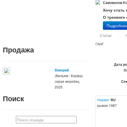
Самоволов Н.
Хочу стать
О тренинге
Подробне
Статьи
ГАНГ
Продажа
Дата р
Викарий
З
(Вильям - Корфа)
серая жеребец
Сем
2025
Поиск
Нармат
RU
рыжая 1987