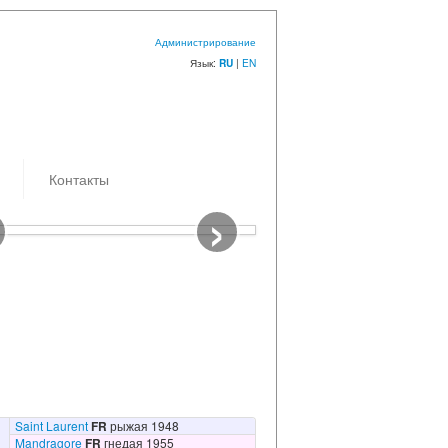
Администрирование
Язык:
|
EN
RU
Контакты
›
емки: 27.07.2024
к/з Самоволов
Saint Laurent
FR
рыжая 1948
Mandragore
FR
гнедая 1955