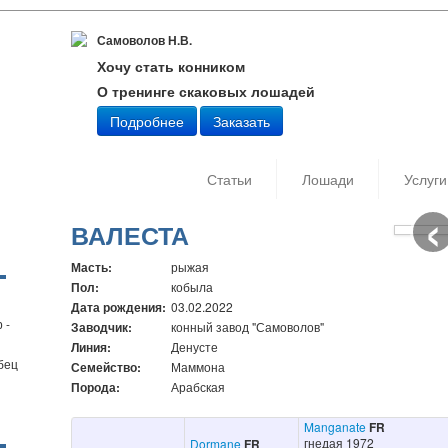
Самоволов Н.В.
Хочу стать конником
О тренинге скаковых лошадей
Подробнее
Заказать
Статьи
Лошади
Услуги
‹
Дата съ
Автор: 
ВАЛЕСТА
Масть:
рыжая
Пол:
кобыла
Дата рождения:
03.02.2022
 -
Заводчик:
конный завод "Самоволов"
Линия:
Денусте
бец
Семейство:
Маммона
Порода:
Арабская
Manganate
FR
гнедая 1972
Dormane
FR