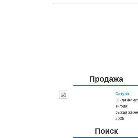
Продажа
Сатурн
(Сиди Жемур
Тигода)
рыжая жере
2025
Поиск