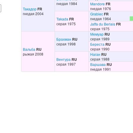
гнедая 1984
Mandore
FR
гнедая 1976
Такадор
FR
гнедая 2004
Grabiec
FR
гнедая 1964
Takada
FR
серая 1975
Jaffa du Berlais
FR
серая 1975
Мемуар
RU
серая 1989
Брахман
RU
серая 1998
Береста
RU
серая 1990
Вальба
RU
рыжая 2008
Наган
RU
серая 1988
Вентура
RU
серая 1997
Варшава
RU
гнедая 1991