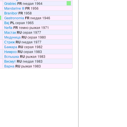
Grabiec
FR
гнедая 1964
Mandarine III
FR
1956
Branibor
FR
1958
Gastronomia
FR
гнедая 1946
Baj
PL
серая 1965
Nefta
FR
темно рыжая 1971
Мастак
RU
серая 1977
Медуница
RU
серая 1980
Стриж
RU
гнедая 1977
Баккара
RU
серая 1982
Нимроз
RU
серая 1983
Вспышка
RU
рыжая 1983
Висмут
RU
гнедая 1983
Варна
RU
рыжая 1983