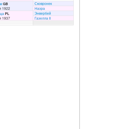
Сковронек
м
GB
я 1922
Назра
Энвербей
ща
PL
я 1937
Газелла II