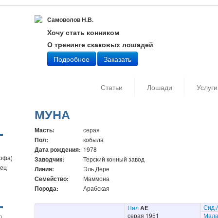
Самоволов Н.В.
Хочу стать конником
О тренинге скаковых лошадей
Подробнее
Заказать
Статьи
Лошади
Услуги
МУНА
Масть:
серая
Пол:
кобыла
Дата рождения:
1978
орфа)
Заводчик:
Терский конный завод
бец
Линия:
Эль Дере
Семейство:
Маммона
Порода:
Арабская
Сид 
Нил
AE
серая 1951
Мала