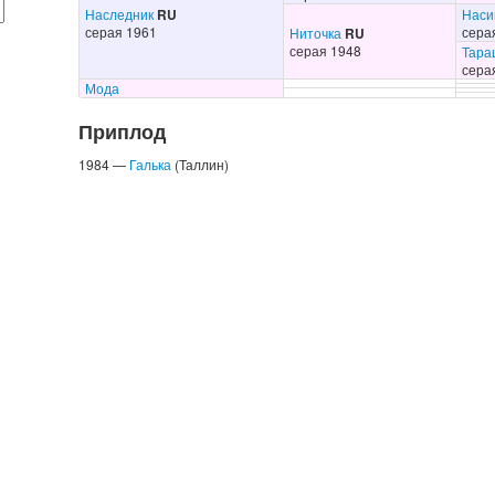
Наследник
RU
Наси
серая 1961
сера
Ниточка
RU
серая 1948
Тара
сера
Мода
Приплод
1984 —
Галька
(Таллин)