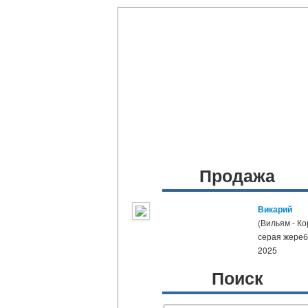
Продажа
Викарий
(Вильям - К
серая жере
2025
Поиск