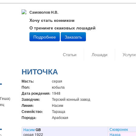
Самоволов Н.В.
Хочу стать конником
О тренинге скаковых лошадей
Подробнее
Заказать
Статьи
Лошади
Услуги
НИТОЧКА
Масть:
серая
Пол:
кобыла
Дата рождения:
1948
 Геша)
Заводчик:
Терский конный завод
бец
Линия:
Насим
Семейство:
Тараща
Порода:
Арабская
Сковронек
Насим
GB
серая 1922
Назра