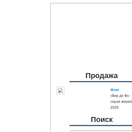
Продажа
Флаг
(Фир де Фо -
серая жере
2025
Поиск