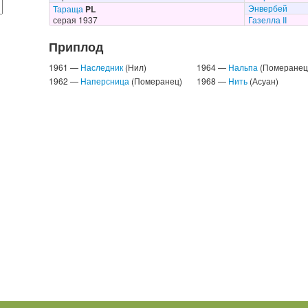
Энвербей
Тараща
PL
серая 1937
Газелла II
Приплод
1961 —
Наследник
(Нил)
1964 —
Нальпа
(Померанец
1962 —
Наперсница
(Померанец)
1968 —
Нить
(Асуан)