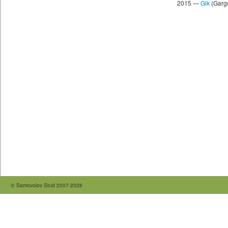
2015 —
Gik
(Garg
© Samovolov Stud 2007-2026