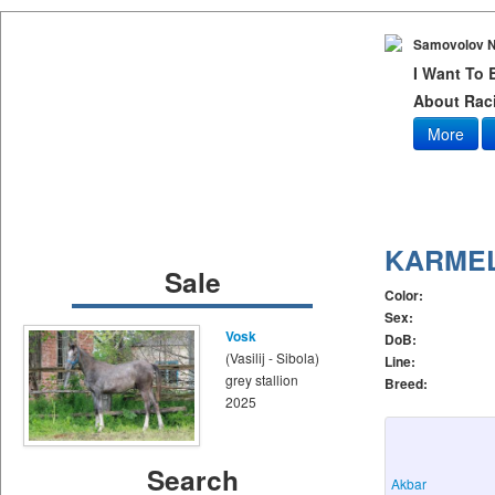
Samovolov N
I Want To
About Raci
More
KARMEL
Sale
Color:
Sex:
Vosk
DoB:
(Vasilij - Sibola)
Line:
grey stallion
Breed:
2025
Search
Akbar