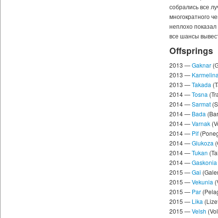
собрались все лу
многократного ч
неплохо показал
все шансы вывест
Offsprings
2013 —
Gaknar
(G
2013 —
Karmelin
2013 —
Takada
(T
2014 —
Tosna
(Tr
2014 —
Sarmat
(S
2014 —
Bada
(Ba
2014 —
Varnak
(V
2014 —
Pif
(Pone
2014 —
Glukoza
(
2014 —
Tukan
(Ta
2014 —
Gaskonia
2015 —
Gai
(Gale
2015 —
Vekunia
(
2015 —
Par
(Pela
2015 —
Lika
(Lize
2015 —
Velsh
(Vol