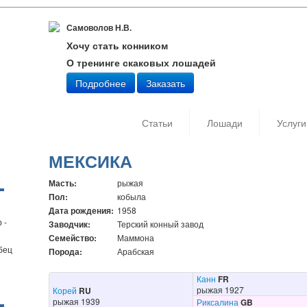
Самоволов Н.В.
Хочу стать конником
О тренинге скаковых лошадей
Подробнее
Заказать
Статьи
Лошади
Услуги
МЕКСИКА
Масть:
рыжая
Пол:
кобыла
Дата рождения:
1958
 -
Заводчик:
Терский конный завод
Семейство:
Маммона
бец
Порода:
Арабская
Канн
FR
рыжая 1927
Корей
RU
рыжая 1939
Риксалина
GB