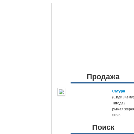
Продажа
Сатурн
(Сиди Жемур
Тигода)
рыжая жере
2025
Поиск