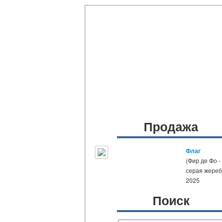
Продажа
Флаг
(Фир де Фо -
серая жере
2025
Поиск