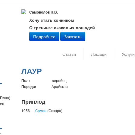
Самоволов Н.В.
Хочу стать конником
О тренинге скаковых лошадей
Подробнее
Заказать
Статьи
Лошади
Услуги
ЛАУР
Пол:
жеребец
Порода:
Арабская
 Геша)
Приплод
бец
1956 —
Сэмен
(Сокора)