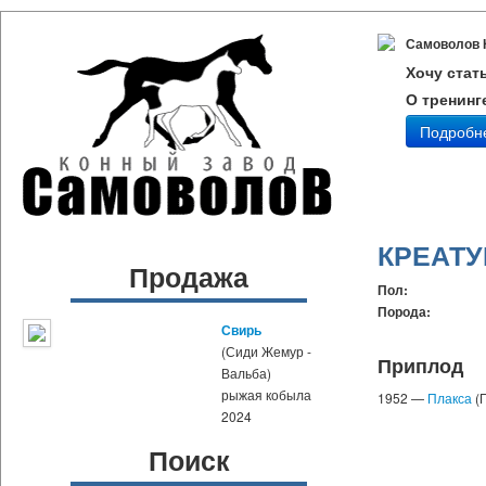
Самоволов 
Хочу стат
О тренинг
Подробн
КРЕАТУ
Продажа
Пол:
Порода:
Свирь
(Сиди Жемур -
Приплод
Вальба)
рыжая кобыла
1952 —
Плакса
(
2024
Поиск