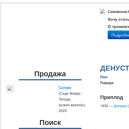
Самоволов 
Хочу стат
О тренинг
Подробн
ДЕНУС
Продажа
Пол:
Порода:
Сатурн
(Сиди Жемур -
Приплод
Тигода)
рыжая жеребец
1930 —
Дикарка
(
2025
Поиск