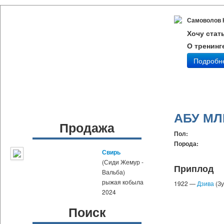
Самоволов 
Хочу стат
О тренинг
Подробн
АБУ МЛ
Продажа
Пол:
Порода:
Свирь
(Сиди Жемур -
Приплод
Вальба)
рыжая кобыла
1922 —
Дзива
(Зу
2024
Поиск