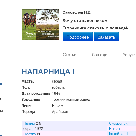
Самоволов Н.В.
Хочу стать конником
О тренинге скаковых лошадей
Подробнее
Заказать
Статьи
Лошади
Услуги
НАПАРНИЦА I
Масть:
серая
Пол:
кобыла
Дата рождения:
1945
 -
Заводчик:
Терский конный завод
Линия:
Насим
ла
Порода:
Арабская
Сковронек
Насим
GB
серая 1922
Назра
Кохейлан I
Плетка
PL