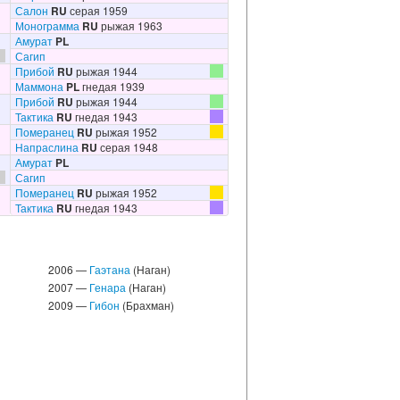
Салон
RU
серая 1959
Монограмма
RU
рыжая 1963
Амурат
PL
Сагип
Прибой
RU
рыжая 1944
Маммона
PL
гнедая 1939
Прибой
RU
рыжая 1944
Тактика
RU
гнедая 1943
Померанец
RU
рыжая 1952
Напраслина
RU
серая 1948
Амурат
PL
Сагип
Померанец
RU
рыжая 1952
Тактика
RU
гнедая 1943
2006 —
Гаэтана
(Наган)
2007 —
Генара
(Наган)
2009 —
Гибон
(Брахман)