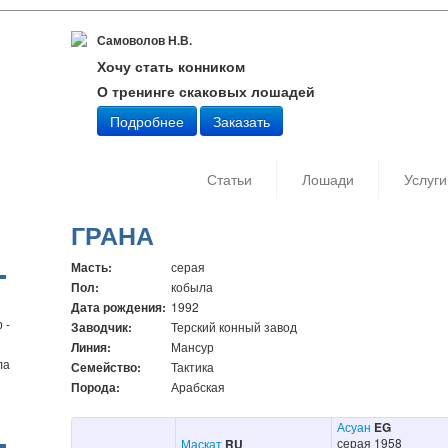
Самоволов Н.В.
Хочу стать конником
О тренинге скаковых лошадей
Подробнее
Заказать
Статьи
Лошади
Услуги
ГРАНА
Масть:
серая
Пол:
кобыла
Дата рождения:
1992
 -
Заводчик:
Терский конный завод
Линия:
Мансур
ла
Семейство:
Тактика
Порода:
Арабская
Асуан
EG
серая 1958
Маскат
RU