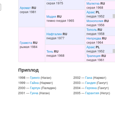
серая 1975
Малютка
RU
серая 1968
Аромат
RU
серая 1981
Аракс
PL
гнедая 1952
Мадия
RU
темно гнедая 1965
Монополия
RU
гнедая 1956
Тополь
RU
гнедая 1958
Нафталин
RU
гнедая 1977
Непрядва
RU
серая 1964
Грамота
RU
рыжая 1984
Аракс
PL
гнедая 1952
Тень
RU
гнедая 1968
Трапеция
RU
гнедая 1961
Приплод
1998 —
Гринго
(Наган)
2002 —
Гана
(Нармат)
1999 —
Гайна
(Нармат)
2003 —
Гандия
(Гангут)
2000 —
Гарпун
(Паладин)
2004 —
Гергина
(Гангут)
2001 —
Гунча
(Наган)
2005 —
Гарантия
(Негус)