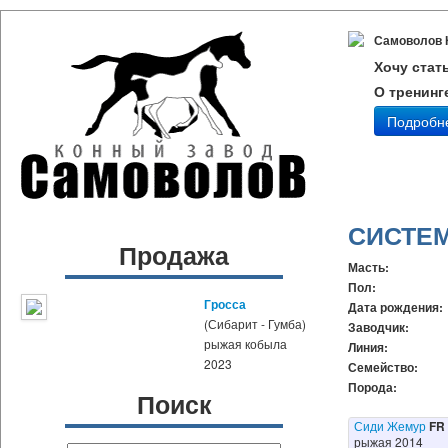
Самоволов 
Хочу стат
О тренинг
Подробн
СИСТЕ
Продажа
Масть:
Пол:
Гросса
Дата рождения:
(Сибарит - Гумба)
Заводчик:
рыжая кобыла
Линия:
2023
Семейство:
Порода:
Поиск
Сиди Жемур
FR
рыжая 2014