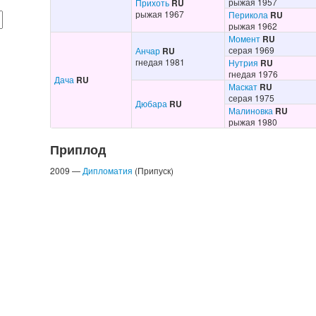
рыжая 1957
Прихоть
RU
рыжая 1967
Перикола
RU
рыжая 1962
Момент
RU
серая 1969
Анчар
RU
гнедая 1981
Нутрия
RU
гнедая 1976
Дача
RU
Маскат
RU
серая 1975
Дюбара
RU
Малиновка
RU
рыжая 1980
Приплод
2009 —
Дипломатия
(Припуск)