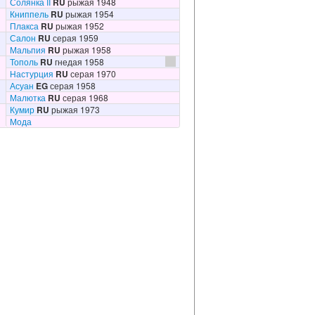
Солянка II
RU
рыжая 1948
Книппель
RU
рыжая 1954
Плакса
RU
рыжая 1952
Салон
RU
серая 1959
Мальпия
RU
рыжая 1958
Тополь
RU
гнедая 1958
Настурция
RU
серая 1970
Асуан
EG
серая 1958
Малютка
RU
серая 1968
Кумир
RU
рыжая 1973
Мода