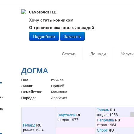
Самоволов Н.В.
Хочу стать конником
О тренинге скаковых лошадей
Подробнее
Заказать
Статьи
Лошади
Услуги
ДОГМА
Пол:
кобыла
Линия:
Прибой
Семейство:
Маммона
 -
Порода:
Арабская
ла
Тополь
RU
гнедая 1958
Нафталин
RU
гнедая 1977
Непрядва
RU
серая 1964
Гепард
RU
рыжая 1984
Спорт
RU