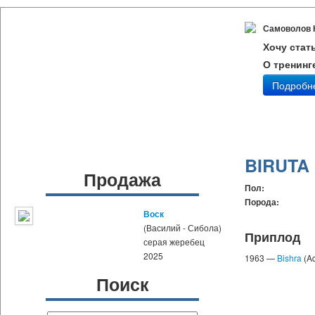
Самоволов 
Хочу стат
О тренинг
Подробн
BIRUTA
Продажа
Пол:
Порода:
Воск
(Василий - Сибола)
Приплод
серая жеребец
2025
1963 —
Bishra
(Aq
Поиск